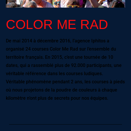
COLOR ME RAD
De mai 2014 à décembre 2016, l’agence Iphitos a
organisé 24 courses Color Me Rad sur l’ensemble du
territoire français. En 2015, c’est une tournée de 10
dates, qui a rassemblé plus de 92.000 participants, une
véritable référence dans les courses ludiques.
Véritable phénomène pendant 2 ans, les courses à pieds
où nous projetons de la poudre de couleurs à chaque
kilomètre n’ont plus de secrets pour nos équipes.